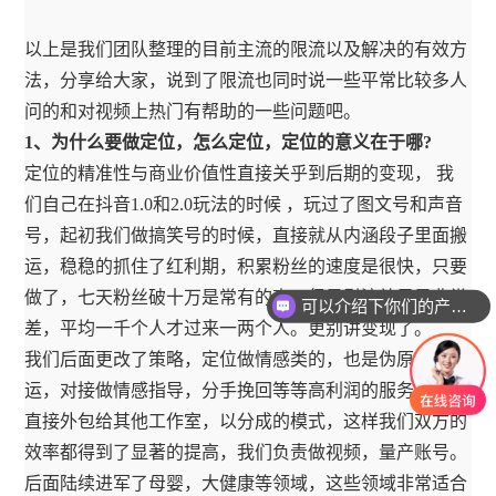
以上是我们团队整理的目前主流的限流以及解决的有效方
法，分享给大家，说到了限流也同时说一些平常比较多人
问的和对视频上热门有帮助的一些问题吧。
1、为什么要做定位，怎么定位，定位的意义在于哪?
定位的精准性与商业价值性直接关乎到后期的变现， 我
们自己在抖音1.0和2.0玩法的时候 ，玩过了图文号和声音
号，起初我们做搞笑号的时候，直接就从内涵段子里面搬
运，稳稳的抓住了红利期，积累粉丝的速度是很快，只要
可以介绍下你们的产品么？
做了，七天粉丝破十万是常有的事，但是引流效果是非常
你们是怎么收费的呢？
差，平均一千个人才过来一两个人。更别讲变现了。
我们后面更改了策略，定位做情感类的，也是伪原创搬
运，对接做情感指导，分手挽回等等高利润的服务，我们
直接外包给其他工作室，以分成的模式，这样我们双方的
效率都得到了显著的提高，我们负责做视频，量产账号。
后面陆续进军了母婴，大健康等领域，这些领域非常适合