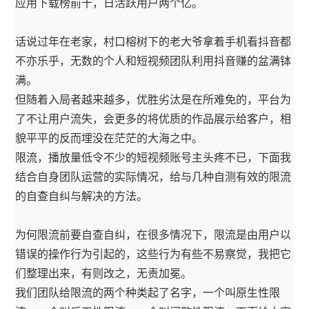
应用下载榜前十，日活跃用户两个亿。
话说过年在老家，村口榕树下的老大爷拿着手机看抖音都
不亦乐乎，无数的个人和短视频团队利用抖音赚的盆满钵
满。
但随着入局者越来越多，优胜劣汰是在所难免的，平台为
了不让用户流失，会更多的将优质的作品展示给客户，相
貌平平的反而埋没在茫茫的大海之中。
限流，播放量低令不少的短视频账号主头疼不已，下面我
结合自身团队运营的实际情况，给与几种自测有效的限流
的自查自纠与解决的方法。
为何限流前要自查自纠，在很多情况下，限流是由用户以
错误的操作行为引起的，这些行为有些不易察觉，我把它
们整理出来，有则改之，无责加冕。
我们团队给限流的两个种类起了名字，一个叫原生性限