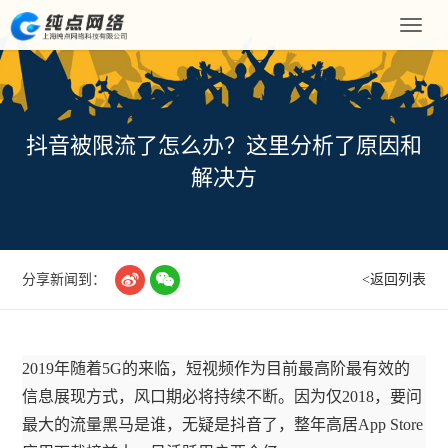
Toggle
naviga
抖音被限流了怎么办？这里分析了原因和
解决方


分享新闻到：
<返回列表
2019年随着5G的来临，短视频作为目前最高阶最有效的
信息展现方式，风口期必将持续不断。因为仅2018，要问
最大的流量黑马是谁，无疑是抖音了，整年高居App Store