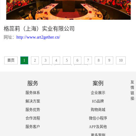
格蕊莉（上海）实业有限公司
网址：
http://www.art2gether.cn/
首页
1
2
3
4
5
6
7
8
9
10
11
下一页
末页
友
服务
案例
情
服务体系
企业展示
链
接:
解决方案
H5品牌
服务优势
购物商城
合作流程
微信小程序
服务客户
APP及其他
更多案例