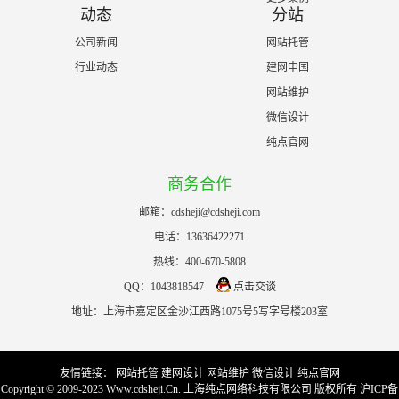
动态
分站
公司新闻
网站托管
行业动态
建网中国
网站维护
微信设计
纯点官网
商务合作
邮箱：cdsheji@cdsheji.com
电话：
13636422271
热线：
400-670-5808
QQ：1043818547
点击交谈
地址：上海市嘉定区金沙江西路1075号5写字号楼203室
友情链接：
网站托管
建网设计
网站维护
微信设计
纯点官网
Copyright © 2009-2023 Www.cdsheji.Cn. 上海纯点网络科技有限公司 版权所有
沪ICP备