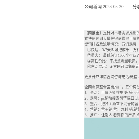
公司新闻 2023-05-30
分
【网推宝】是针对市场需求推出
式快速达到大量关键词霸屏百度
键词排名及流量情况：万词霸屏 · 直
①快速：3-7天即可把成千上万
②量大： 最低保证1000个行
③高性价比：不按点击量收费，
④官网展示：无官网可以免费定
更多开户详情咨询咨询电话/微信：136
全网霸屏整合营销推广，五个词
1、全网：百度 360 搜狗 等 等
2、霸屏：pc移动搜索引擎端口 
3、整合：把各个独立不完善的营
4、营销：营＋销 营：盈利 销:销
5、推广：让别人 看到你的产品 