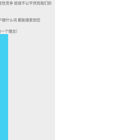
恶性竞争 就很不公平然而我们的
户搜什么词 都能搜索到您
的一个理念）