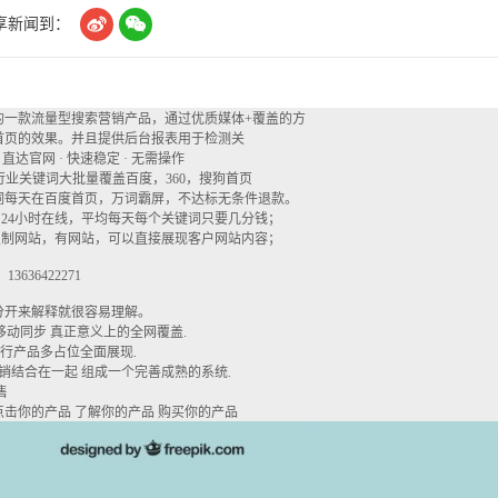


享新闻到：
的一款流量型搜索营销产品，通过优质媒体+覆盖的方
首页的效果。并且提供后台报表用于检测关
达官网 · 快速稳定 · 无需操作
行业关键词大批量覆盖百度，360，搜狗首页
业词每天在百度首页，万词霸屏，不达标无条件退款。
24小时在线，平均每天每个关键词只要几分钱；
制网站，有网站，可以直接展现客户网站内容；
36422271
分开来解释就很容易理解。
 pc移动同步 真正意义上的全网覆盖.
进行产品多占位全面展现.
销结合在一起 组成一个完善成熟的系统.
售
点击你的产品 了解你的产品 购买你的产品