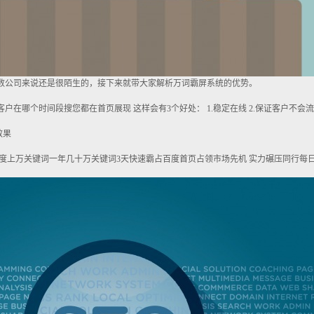
多数公司来说还是很陌生的，接下来就带大家解析万词霸屏系统的优势。
客户在哪个时间段搜您都在首页展现 这样会有3个好处： 1.稳定在线 2.保证客户不会流
效果
天百度上万关键词一年几十万关键词3天快速霸占百度首页占领市场先机 实力碾压同行每日